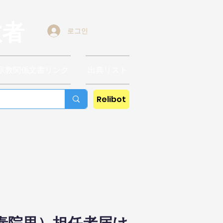
教者
로그인
宗教関係文書リンク
出典リスト
Relibot