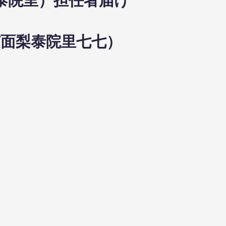
梨泰院里）担任者届け
芝面梨泰院里七七）