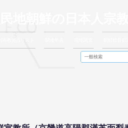
植民地朝鮮の日本人宗
別布教拠点リスト
関連年表
現地調査
朝鮮総督府