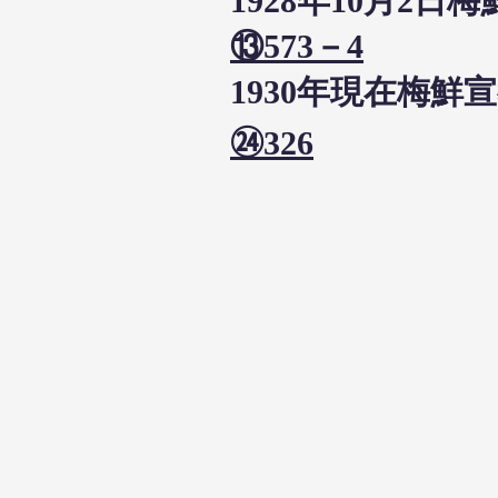
1928年10月
⑬573－4
1930年現在梅
㉔326