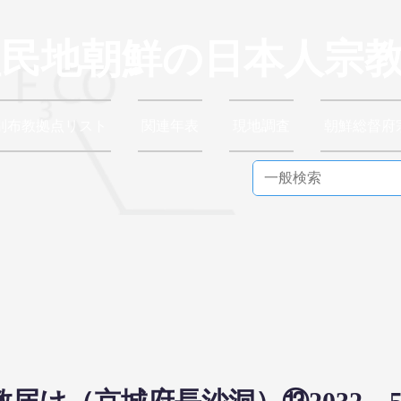
植民地朝鮮の日本人宗
別布教拠点リスト
関連年表
現地調査
朝鮮総督府