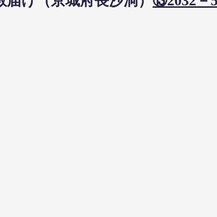
日布教届け（京城府長沙洞）
⑬2032－