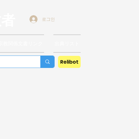
教者
로그인
宗教関係文書リンク
出典リスト
Relibot