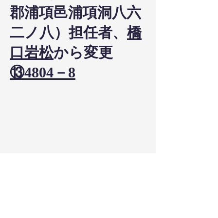
郡浦項邑浦項洞八六
二ノ八）担任者、
橋
口岩松
から変更
⑬4804－8