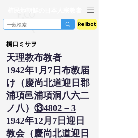
植民地朝鮮の日本人宗教者
Relibot
橋口ミサヲ
天理教布教者
1942年1月7日布教届
け（慶尚北道迎日郡
浦項邑浦項洞八六二
ノ八）
⑬4802－3
1942年12月7日迎日
教会（慶尚北道迎日