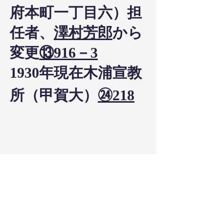
府本町一丁目六）担
任者、
澤村芳郎
から
変更
⑬916－3
1930年現在木浦宣教
所（甲賀大）
㉔218