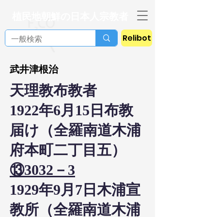
植民地朝鮮の日本人宗教者
Relibot
武井津根治
天理教布教者
1922年6月15日布教
届け（全羅南道木浦
府本町二丁目五）
⑬3032－3
1929年9月7日木浦宣
教所（全羅南道木浦