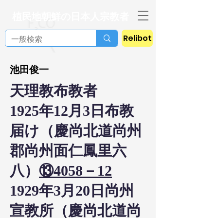
植民地朝鮮の日本人宗教者
Relibot
池田俊一
天理教布教者
1925年12月3日布教
届け（慶尚北道尚州
郡尚州面仁鳳里六
八）
⑬4058－12
1929年3月20日尚州
宣教所（慶尚北道尚