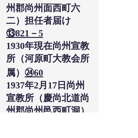
州郡尚州面西町六
二）担任者届け
⑬821－5
1930年現在尚州宣教
所（河原町大教会所
属）
㉔60
1937年2月17日尚州
宣教所（慶尚北道尚
州郡尚州邑西町洞）
担任者、
井尻虎次
に
変更
⑬3087－9