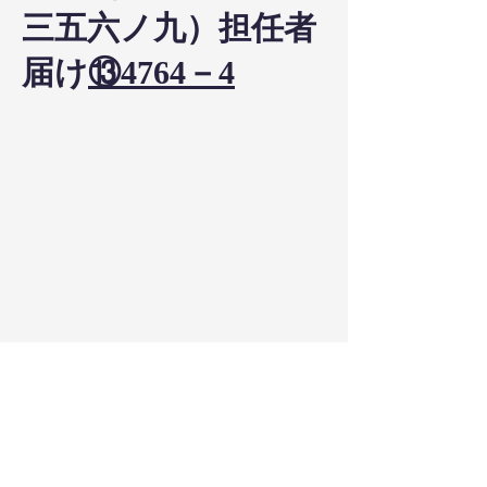
三五六ノ九）担任者
届け
⑬4764－4