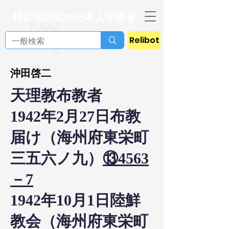
植民地朝鮮の日本人宗教者
Relibot
沖田啓二
天理教布教者
1942年2月27日布教
届け（海州府東栄町
三五六ノ九）
⑬4563
－7
1942年10月1日陸鮮
教会（海州府東栄町