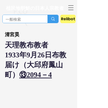
植民地朝鮮の日本人宗教者
Relibot
清宮昊
天理教布教者
1933年9月26日布教
届け（大邱府鳳山
町）
⑬2094－4