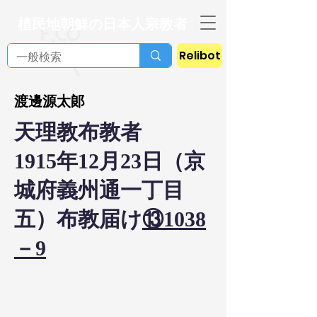
植民地朝鮮の日本人宗教者
Relibot
渡邊源太郞
天理教布教者
1915年12月23日（京
城府義州通一丁目
五）布教届け
⑬1038
－9