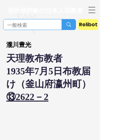
植民地朝鮮の日本人宗教者
Relibot
瀧川豊光
天理教布教者
1935年7月5日布教届
け（釜山府瀛州町）
⑬2622－2