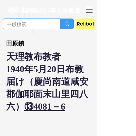
植民地朝鮮の日本人宗教者
Relibot
田原鎮
天理教布教者
1940年5月20日布教
届け（慶尚南道咸安
郡伽耶面末山里四八
六）
⑬4081－6