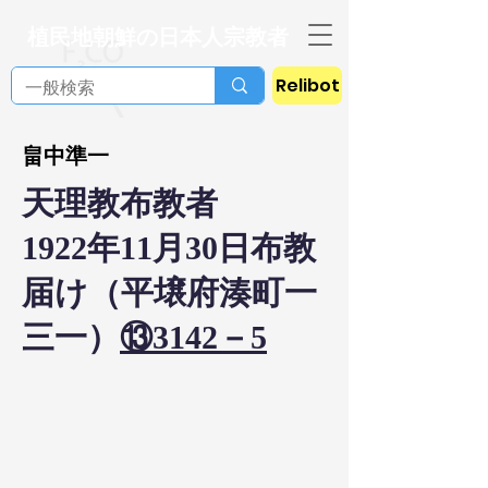
植民地朝鮮の日本人宗教者
Relibot
畠中準一
天理教布教者
1922年11月30日布教
届け（平壌府湊町一
三一）
⑬3142－5