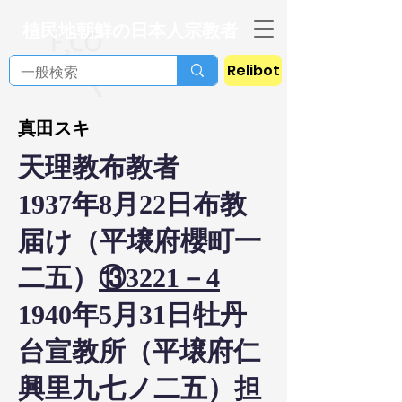
植民地朝鮮の日本人宗教者
Relibot
真田スキ
天理教布教者
1937年8月22日布教
届け（平壌府櫻町一
二五）
⑬3221－4
1940年5月31日牡丹
台宣教所（平壌府仁
興里九七ノ二五）担