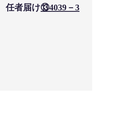
任者届け
⑬4039－3