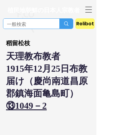
植民地朝鮮の日本人宗教者
Relibot
稻留松枝
天理教布教者
1915年12月25日布教
届け（慶尚南道昌原
郡鎮海面亀島町）
⑬1049－2