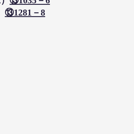
二）
⑬1035－6
）
⑬1281－8