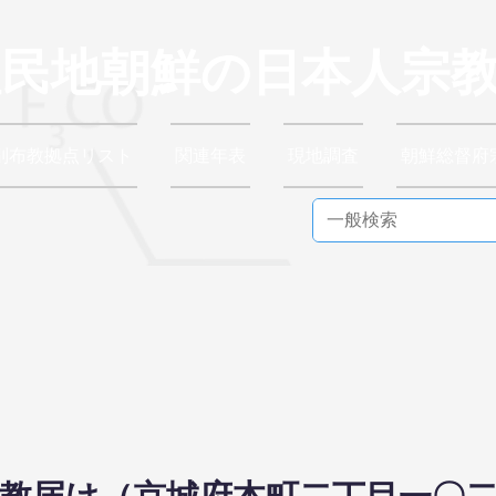
植民地朝鮮の日本人宗
別布教拠点リスト
関連年表
現地調査
朝鮮総督府