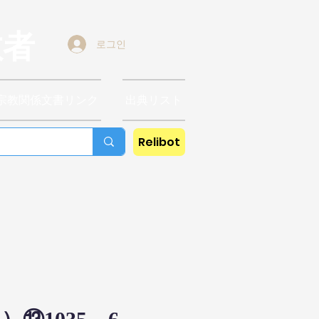
教者
로그인
宗教関係文書リンク
出典リスト
Relibot