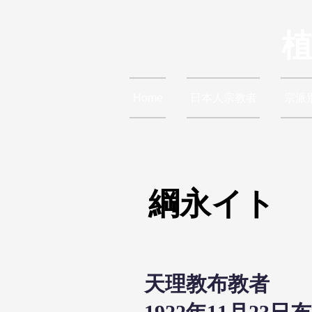
Home
日本人宗教者
宗派
綱永イト
天理教布教者