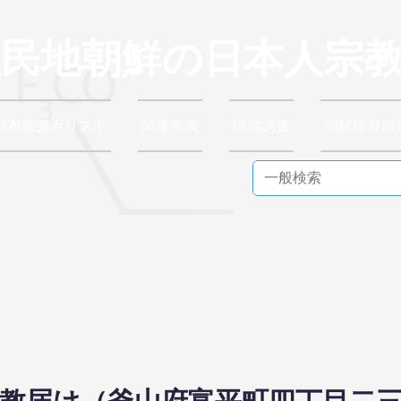
植民地朝鮮の日本人宗
別布教拠点リスト
関連年表
現地調査
朝鮮総督府