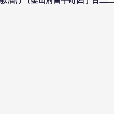
3日布教届け（釜山府富平町四丁目二