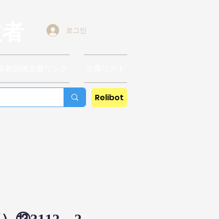
教者
로그인
宗教関係文書リンク
出典リスト
Relibot