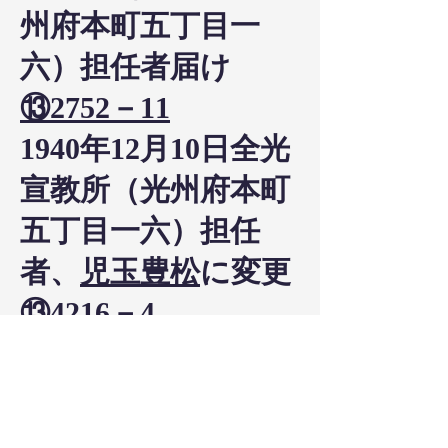
州府本町五丁目一
六）担任者届け
⑬2752－11
1940年12月10日全光
宣教所（光州府本町
五丁目一六）担任
者、
児玉豊松
に変更
⑬4216－4