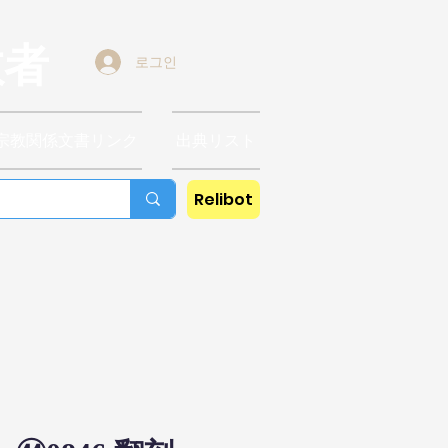
教者
로그인
宗教関係文書リンク
出典リスト
Relibot