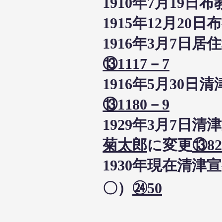
1910年7月19
1915年12月2
1916年3月7
⑬1117－7
1916年5月3
⑬1180－9
1929年3月7
菊太郎
に変更
⑬82
1930年現在清
〇）
㉔50