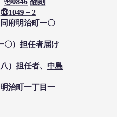
）
㊹0846
翻刻
）
⑬1049－2
→同府明治町一〇
町一〇）担任者届け
一八）担任者、
中島
府明治町一丁目一