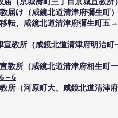
日布教届（京城壽町三丁目京城宣教所
0日布教届け（咸鏡北道清津府彌生町
日居住移転、咸鏡北道清津府彌生町五
0日清津宣教所（咸鏡北道清津府明治
日清津宣教所（咸鏡北道清津府相生町
6－6
津宣教所（河原町大、咸鏡北道清津