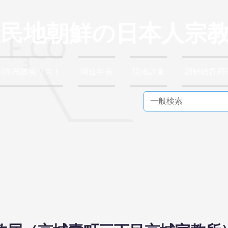
植民地朝鮮の日本人宗
別布教拠点リスト
関連年表
現地調査
朝鮮総督府