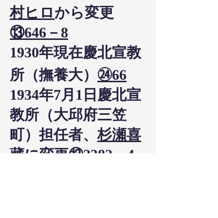
村ヒロ
から変更
⑬646－8
1930年現在慶北宣教
所（撫養大）
㉔66
1934年7月1日慶北宣
教所（大邱府三笠
町）担任者、
杉瀬喜
藏
に変更
⑬2382－4