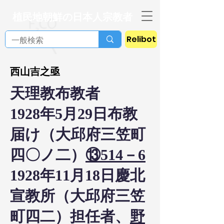
植民地朝鮮の日本人宗教者
Relibot
西山吉之亟
天理教布教者
1928年5月29日布教
届け（大邱府三笠町
四〇ノ二）
⑬514－6
1928年11月18日慶北
宣教所（大邱府三笠
町四二）担任者、
野