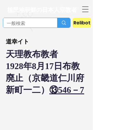
植民地朝鮮の日本人宗教者
Relibot
道幸イト
天理教布教者
1928年8月17日布教
廃止（京畿道仁川府
新町一二）
⑬546－7