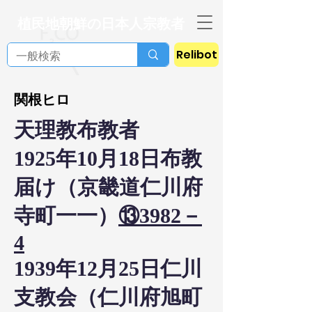
植民地朝鮮の日本人宗教者
Relibot
関根ヒロ
天理教布教者
1925年10月18日布教
届け（京畿道仁川府
寺町一一）
⑬3982－
4
1939年12月25日仁川
支教会（仁川府旭町