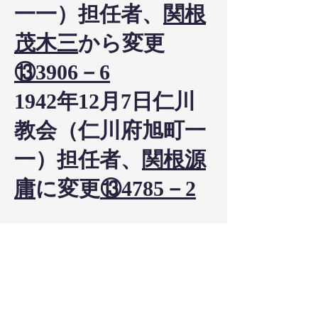
一一）担任者、
関根
茂木三
から変更
⑬3906－6
1942年12月7日仁川
教会（仁川府旭町一
一）担任者、
関根源
庸
に変更
⑬4785－2