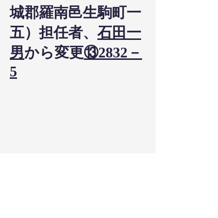
城郡羅南邑生駒町一
五）担任者、
石田一
男
から変更
⑬2832－
5