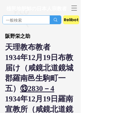
植民地朝鮮の日本人宗教者
Relibot
阪野栄之助
天理教布教者
1934年12月19日布教
届け（咸鏡北道鏡城
郡羅南邑生駒町一
五）
⑬2830－4
1934年12月19日羅南
宣教所（咸鏡北道鏡