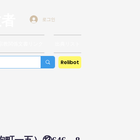
教者
로그인
宗教関係文書リンク
出典リスト
Relibot