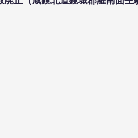
日布教廃止（咸鏡北道鏡城郡羅南面