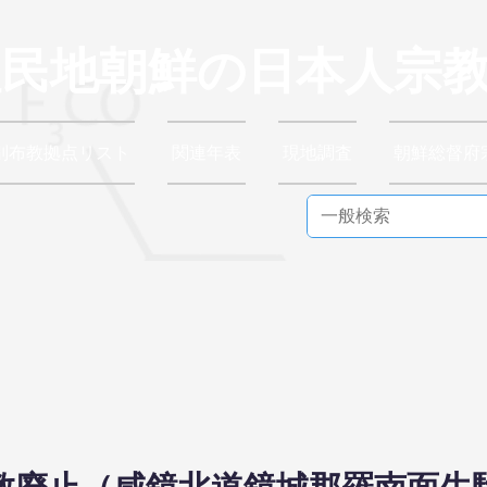
植民地朝鮮の日本人宗
別布教拠点リスト
関連年表
現地調査
朝鮮総督府