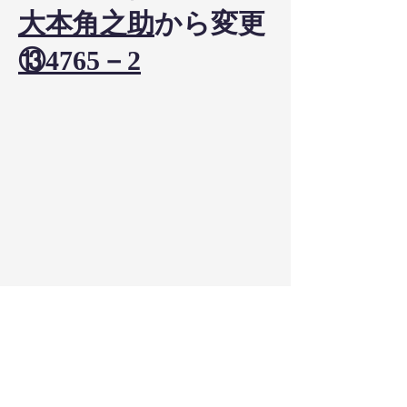
大本角之助
から変更
⑬4765－2