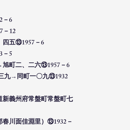
2－6
7－12
五⑬1957－6
3－5
旭町二、二六⑬1957－6
九→同町一〇九⑬1932
北道新義州府常盤町常盤町七
春川面佳淵里）⑬1932－