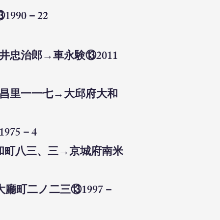
990－22
忠治郎→車永験⑬2011
南昌里一一七→大邱府大和
75－4
三和町八三、三→京城府南米
廳町二ノ二三⑬1997－