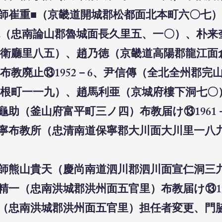
布教師崔重■（京畿道開城郡松都面北本町六〇七
（忠南論山郡魯城面長久里五、一〇）、朴来
衛廳里八五）、趙乃徳
（京畿道高陽郡龍江面
布教廃止⑬1952－6、尹信傳（全北全州郡完
岩根町一一九）、趙馬利亜（京城府樓下洞七〇）
本龜助（釜山府富平町三ノ四）布教届け⑬1961
保寧布教所（忠清南道保寧郡大川面大川里一八九
教師熊山貴天（慶尚南道泗川郡泗川面宣仁洞三九）
瀧精一（忠南洪城郡洪州面五官里）布教届け⑬19
所（忠南洪城郡洪州面五官里）担任者変更、門脇