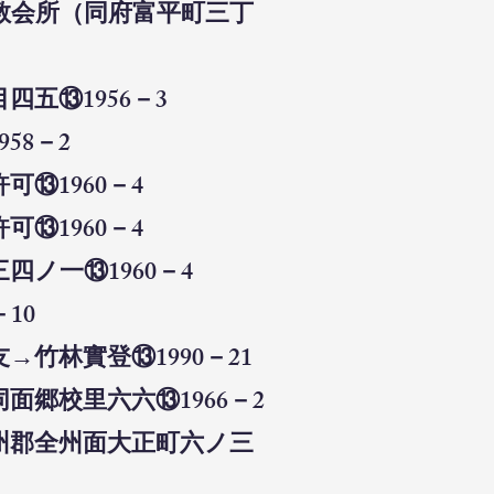
教会所（同府富平町三丁
五⑬1956－3
58－2
⑬1960－4
⑬1960－4
ノ一⑬1960－4
10
竹林實登⑬1990－21
面郷校里六六⑬1966－2
州郡全州面大正町六ノ三