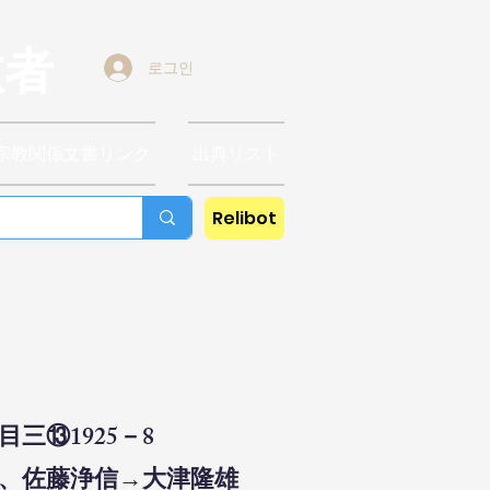
教者
로그인
宗教関係文書リンク
出典リスト
Relibot
三⑬1925－8
更、佐藤浄信→大津隆雄