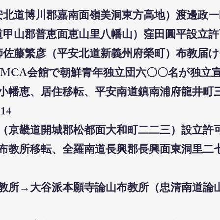
安北道博川郡嘉南面嶺美洞東方高地）渡邊政一郎
道甲山郡普恵面恵山里八幡山）窪田圓平設立許可
師佐藤繁彦（平安北道新義州府榮町）布教届け⑬1
鮮YMCA会館で朝鮮青年独立団六〇〇名が独立
教師小幡恵、居住移転、平安南道鎮南浦府龍井町
－
14
所（京畿道開城郡松都面大和町二二三）設立許可⑬
長興布教所移転、全羅南道長興郡長興面東洞里二
布教所→大谷派本願寺論山布教所（忠清南道論山