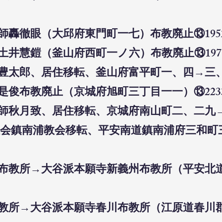
教師轟徹眼（大邱府東門町一七）布教廃止⑬195
師土井慧鎧（釜山府西町一ノ六）布教廃止⑬197
谷豊太郎、居住移転、釜山府富平町一、四→三、四
田是俊布教廃止（京城府旭町三丁目一一）⑬223
教師秋月致、居住移転、京城府南山町二、二九→
教会鎮南浦教会移転、平安南道鎮南浦府三和町三
願寺布教所→大谷派本願寺新義州布教所（平安
布教所→大谷派本願寺春川布教所（江原道春川郡