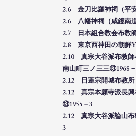
2.6 金刀比羅神祠（平
2.6 八幡神祠（咸鏡南
2.7 日本組合教会布教
2.8 東京西神田の朝
2.10 真宗大谷派布
南山町三ノ三三⑬1968
2.12 日蓮宗開城布教
2.12 真宗本願寺派
⑬1955－3
2.12 真宗大谷派論山
3