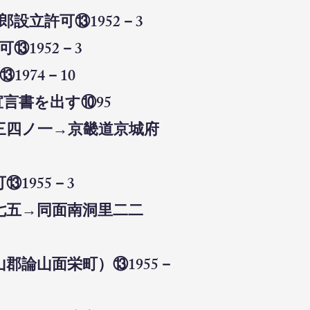
設立許可⑬1952－3
⑬1952－3
974－10
宣言書を出す⑩95
三四ノ一→京畿道京城府
1955－3
七五→同面南洞里二二
郡論山面栄町）⑬1955－