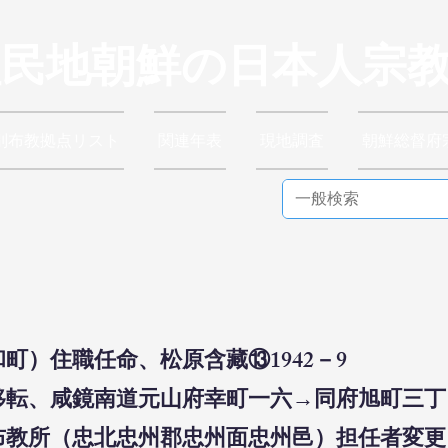
植民地朝鮮の日本人宗
別布教拠点リスト
関連年表
現地調査
朝鮮総督府
和町）住職任命、松原含藏⑬1942－9
移転、咸鏡南道元山府幸町一六→同府旭町三丁目
州布教所（忠北忠州郡忠州面忠州邑）担任者変