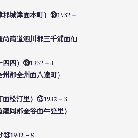
郡城津面本町）⑬1932－
（慶尚南道泗川郡三千浦面仙
四）⑬1932－3
全州郡全州面八達町）
面松汀里）⑬1932－3
道龍岡郡金谷面牛登里）
1942－8