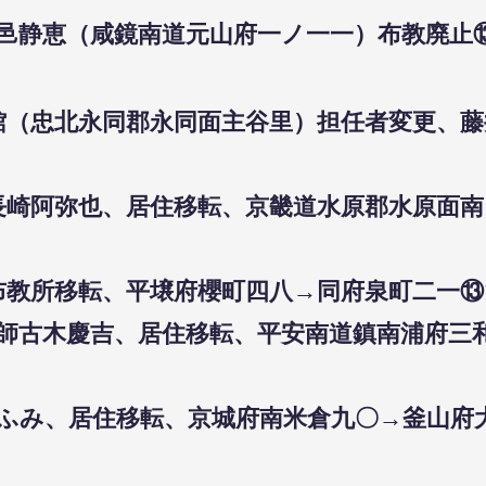
師邑静恵（咸鏡南道元山府一ノ一一）布教廃止⑬1
道館（忠北永同郡永同面主谷里）担任者変更、藤井
師長崎阿弥也、居住移転、京畿道水原郡水原面
布教所移転、平壌府櫻町四八→同府泉町二一⑬19
布教師古木慶吉、居住移転、平安南道鎮南浦府
瀬ふみ、居住移転、京城府南米倉九〇→釜山府大