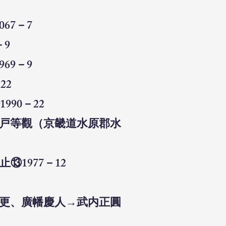
67－7
－9
69－9
22
90－22
木戸等觀（京畿道水原郡水
1977－12
0
変更、廣幡慶人→武内正圓