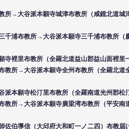
布教所→大谷派本願寺城津布教所（咸鏡北道城津
願寺三千浦布教所→大谷派本願寺三千浦布教所
本願寺裡里布教所（全羅北道益山郡益山面裡里一四
願寺布教所→大谷派本願寺全州布教所（全羅北道
大谷派本願寺松汀里布教所（全羅南道光州郡松汀
梁湾布教所→大谷派本願寺廣梁湾布教所（平安南
教師佐伯導信（大邱府大和町一ノ二四）布教届け⑬