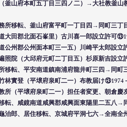
会所（釜山府本町五丁目三四ノ二）→大社教釜山
事務所移転、釜山府富平町一丁目四→同町三丁目四
南道大田郡北面石峯里）古川喜一郎設立許可⑬19
南道公州郡公州面本町三一五）川崎平太郎設立許可
派遍照院（大邱府元町二丁目五）杉原新吉設立許可
教所移転、平安南道鎮南浦府龍井町三四→同町三四
師竹林實登（平壌府泉町二一）布教届け⑬1974－
布教所（平壌府泉町二一）担任者変更、朝倉慶友→
所移転、咸鏡南道咸興郡咸興面東陽里二五八→同
石島龜治郎、居住移転、京城府平洞七六→全南全