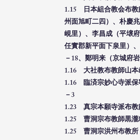
1.15 日本組合教会
州面旭町二四）、朴慶
兆
峴里）、李昌成（平壌府
任實郡新平面下泉里）、
－18、鄭明来（京城府
1.16 大社教布教師山
1.16 臨済宗妙心寺派
－3
1.23 真宗本願寺派布
1.25 曹洞宗布教師黒
1.25 曹洞宗洪州布教