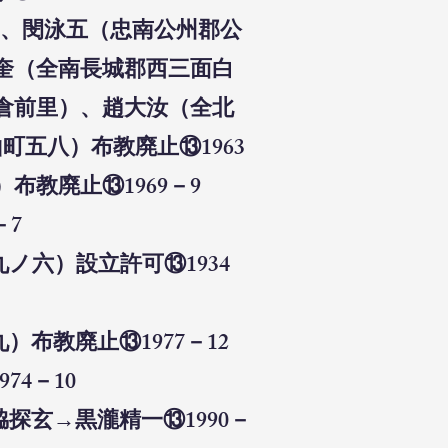
）、閔泳五（忠南公州郡公
奎（全南長城郡西三面白
倉前里）、趙大汝（全北
山町
五八）布教廃止⑬1963
布教廃止⑬1969－9
－7
ノ六）設立許可⑬1934
布教廃止⑬1977－12
74－10
探玄→黒瀧精一⑬1990－