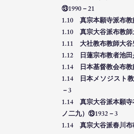
⑬1990－21
1.10 真宗本願寺派布
1.10 真宗大谷派布教
1.11 大社教布教師大
1.12 日蓮宗布教者池
1.14 日本基督教会布
1.14 日本メソジスト
－3
1.14 真宗大谷派本
ノ二九）⑬1932－3
1.14 真宗大谷派春川