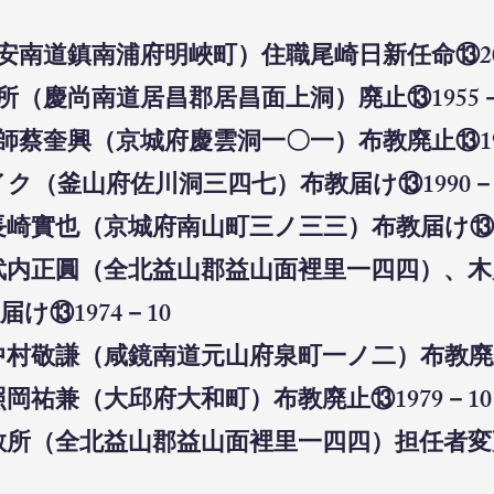
平安南道鎮南浦府明峽町）住職尾崎日新任命⑬20
教所（慶尚南道居昌郡居昌面上洞）廃止⑬1955
教師蔡奎興（京城府慶雲洞一〇一）布教廃止⑬19
イク（釜山府佐川洞三四七）布教届け⑬1990－
長崎實也（京城府南山町三ノ三三）布教届け⑬19
師武内正圓（全北益山郡益山面裡里一四四）、
届け⑬1974－10
中村敬謙（咸鏡南道元山府泉町一ノ二）布教廃止⑬
照岡祐兼（大邱府大和町）布教廃止⑬1979－1
布教所（全北益山郡益山面裡里一四四）担任者