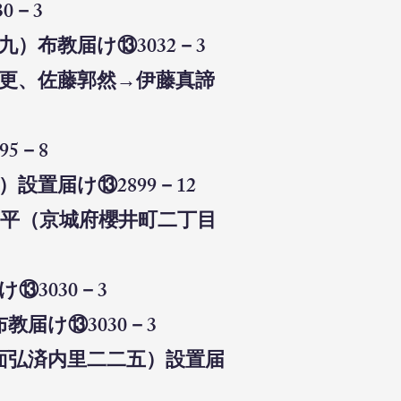
0－3
）布教届け⑬3032－3
変更、佐藤郭然→伊藤真諦
5－8
設置届け⑬2899－12
利平（京城府櫻井町二丁目
⑬3030－3
教届け⑬3030－3
平面弘済内里二二五）設置届