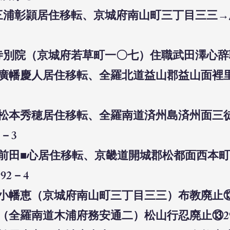
師三浦彰頴居住移転、京城府南山町三丁目三三
寺別院（京城府若草町一〇七）住職武田澤心辞職
教師廣幡慶人居住移転、全羅北道益山郡益山面
教師松本秀穂居住移転、全羅南道済州島済州面
3－3
教師前田■心居住移転、京畿道開城郡松都面西本
92－4
師小幡恵（京城府南山町三丁目三三）布教廃止⑬2
所（全羅南道木浦府務安通二）松山行忍廃止⑬29