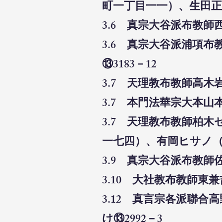
町一丁目一一）、生田正
3.6 真宗大谷派布教師
3.6 真宗大谷派浦項
⑬3183－12
3.7 天理教布教師高木
3.7 本門法華宗大本山
3.7 天理教布教師柏
一七四）、有岡ヒサノ（
3.9 真宗大谷派布教師
3.10 大社教布教師東
3.12 真言宗各派聯
け⑬2992－3