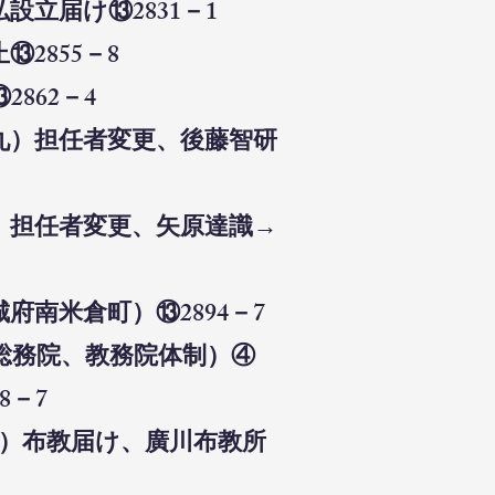
設立届け⑬2831－1
2855－8
862－4
八九）担任者変更、後藤智研
八）担任者変更、矢原達識→
府南米倉町）⑬2894－7
→総務院、教務院体制）④
8－7
五）布教届け、廣川布教所