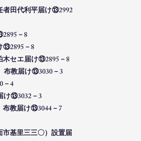
者田代利平届け⑬2992
895－8
2895－8
木セエ届け⑬2895－8
布教届け⑬3030－3
0－4
⑬3032－3
布教届け⑬3044－7
面市基里三三〇）設置届