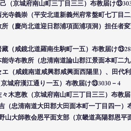
己（京城府南山町三丁目三三）布教届け⑬303
西光寺義崇（平安北道新義州府常盤町七丁目二九
布教所（慶尚北道迎日郡浦項面浦項洞）担任者
岩藏（咸鏡北道羅南生駒町一五）布教届け⑬289
本能寺布教所（忠清南道論山郡江景面本町二九）
木セエ（咸鏡南道咸興郡咸興面西陽里）、田代
京城府漢江通り一五）布教届け⑬3030－4
佐々木恵教（京城府南山町三丁目三三）布教届け
兼吉（忠清南道大田郡大田面本町一丁目四一）布
合高野山大師教会恩平面支部（京畿道高陽郡恩