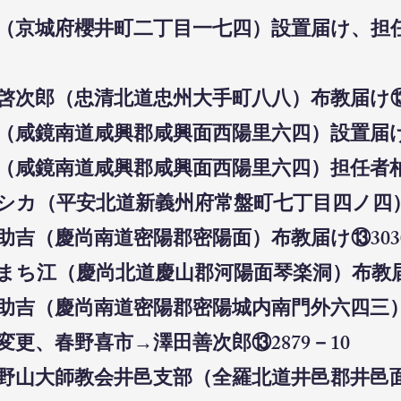
所（京城府櫻井町二丁目一七四）設置届け、担任
西啓次郎（忠清北道忠州大手町八八）布教届け⑬2
所（咸鏡南道咸興郡咸興面西陽里六四）設置届け⑬
所（咸鏡南道咸興郡咸興面西陽里六四）担任者柏
村シカ（平安北道新義州府常盤町七丁目四ノ四）
元助吉（慶尚南道密陽郡密陽面）布教届け⑬303
田まち江（慶尚北道慶山郡河陽面琴楽洞）布教届け
元助吉（慶尚南道密陽郡密陽城内南門外六四三）
者変更、春野喜市→澤田善次郎⑬2879－10
合高野山大師教会井邑支部（全羅北道井邑郡井邑