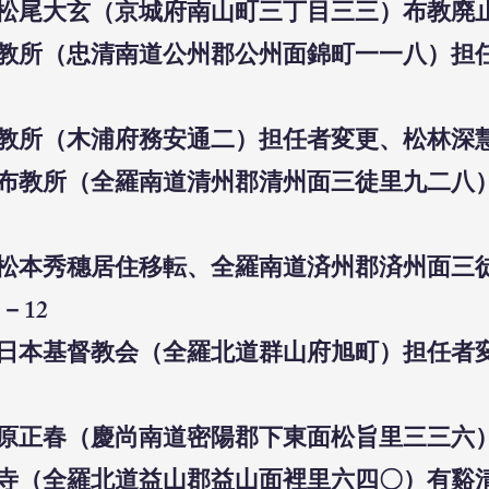
師松尾大玄（京城府南山町三丁目三三）布教廃止⑬
州布教所（忠清南道公州郡公州面錦町一一八）
布教所（木浦府務安通二）担任者変更、松林深慧
州島布教所（全羅南道清州郡清州面三徒里九二
教師松本秀穗居住移転、全羅南道済州郡済州面
－12
群山日本基督教会（全羅北道群山府旭町）担任
師原正春（慶尚南道密陽郡下東面松旨里三三六）
聖寺（全羅北道益山郡益山面裡里六四〇）有谿清