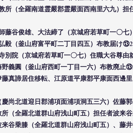
嚴布教所（全羅南道霊嚴郡霊嚴面西南里六九）
教師藤谷俊雄、大法締了（京城府若草町一〇七）
伯弘毅（釜山府富平町二丁目四五）布教届け⑬28
願寺別院（京城府若草町一〇七）住職大谷尊由就職
藤野義圓（釜山府西町一丁目一六）布教廃止⑬2
師伊藤真諦居住移転、江原道平康郡平康面西邊
（慶尚北道迎日郡浦項面浦項洞五三六）佐藤郭然
教所（全羅北道群山府浅山町五）担任者波来谷乗
師波来谷乗膝（全羅北道群山府浅山町五）、藤