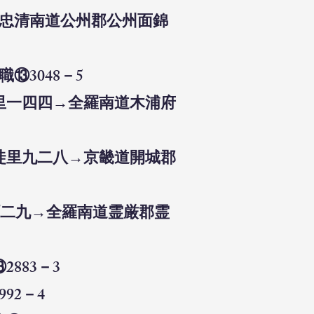
→忠清南道公州郡公州面錦
⑬3048－5
裡里一四四→全羅南道木浦府
三徒里九二八→京畿道開城郡
町二九→全羅南道霊厳郡霊
883－3
92－4