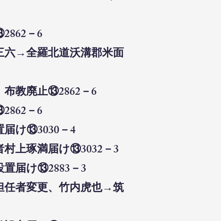
862－6
町三六→全羅北道沃溝郡米面
布教廃止⑬2862－6
862－6
届け⑬3030－4
村上琢満届け⑬3032－3
置届け⑬2883－3
）担任者変更、竹内虎也→筑