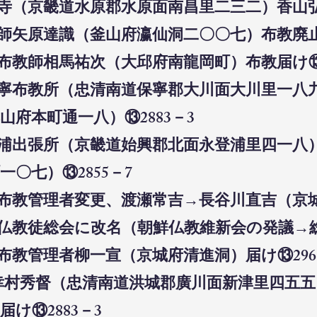
隆寺（京畿道水原郡水原面南昌里二三二）香山弘
教師矢原達識（釜山府瀛仙洞二〇〇七）布教廃止⑬
会布教師相馬祐次（大邱府南龍岡町）布教届け⑬2
派保寧布教所（忠清南道保寧郡大川面大川里一
府本町通一八）⑬2883－3
永登浦出張所（京畿道始興郡北面永登浦里四一
〇七）⑬2855－7
会布教管理者変更、渡瀬常吉→長谷川直吉（京城
朝鮮仏教徒総会に改名（朝鮮仏教維新会の発議
会布教管理者柳一宣（京城府清進洞）届け⑬296
師幸村秀督（忠清南道洪城郡廣川面新津里四五
け⑬2883－3