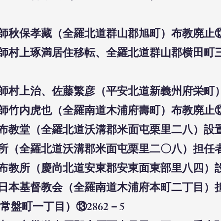
教師秋保孝藏（全羅北道群山郡旭町）布教廃止⑬2
布教師村上琢満居住移転、全羅北道群山郡横田
教師村上治、佐藤繁彦（平安北道新義州府栄町）
教師竹内虎也（全羅南道木浦府壽町）布教廃止⑬2
山布教堂（全羅北道沃溝郡米面屯栗里二八）設置
教所（全羅北道沃溝郡米面屯栗里二〇八）担任者
東布教所（慶尚北道安東郡安東面東部里八四）設
木浦日本基督教会（全羅南道木浦府本町二丁目
盤町一丁目）⑬2862－5