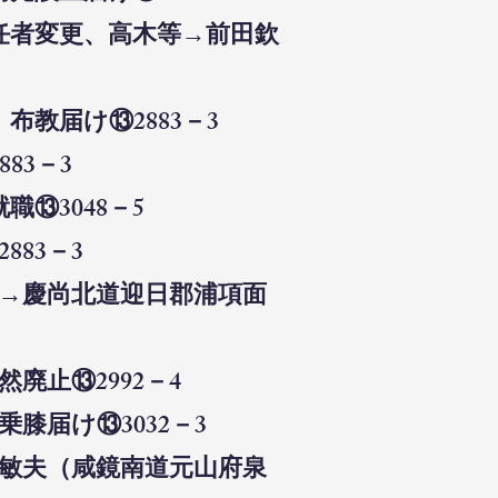
担任者変更、高木等→前田欽
布教届け⑬2883－3
83－3
⑬3048－5
883－3
里→慶尚北道迎日郡浦項面
廃止⑬2992－4
膝届け⑬3032－3
井敏夫（咸鏡南道元山府泉