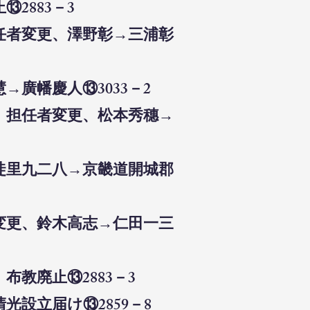
2883－3
担任者変更、澤野彰→三浦彰
→廣幡慶人⑬3033－2
八）担任者変更、松本秀穗→
三徒里九二八→京畿道開城郡
者変更、鈴木高志→仁田一三
布教廃止⑬2883－3
光設立届け⑬2859－8