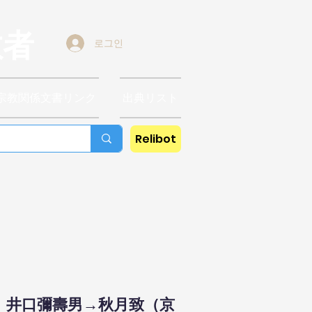
教者
로그인
宗教関係文書リンク
出典リスト
Relibot
更、井口彌壽男→秋月致（京