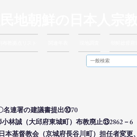
植民地朝鮮の日本人宗
別布教拠点リスト
関連年表
現地調査
朝鮮総督府
〇名連署の建議書提出⑩70
師小林誠（大邱府東城町）布教廃止⑬2862－6
京城日本基督教会（京城府長谷川町）担任者変