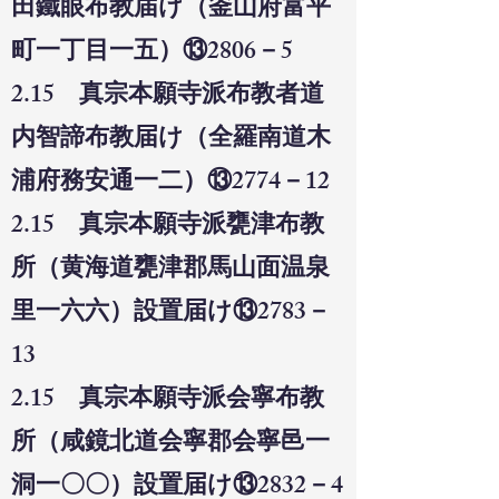
田鐵眼布教届け（釜山府富平
町一丁目一五）⑬2806－5
2.15 真宗本願寺派布教者道
内智諦布教届け（全羅南道木
浦府務安通一二）⑬2774－12
2.15 真宗本願寺派甕津布教
所（黄海道甕津郡馬山面温泉
里一六六）設置届け⑬2783－
13
2.15 真宗本願寺派会寧布教
所（咸鏡北道会寧郡会寧邑一
洞一〇〇）設置届け⑬2832－4