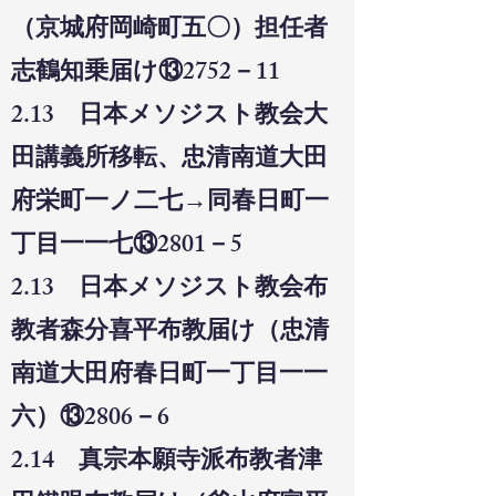
（京城府岡崎町五〇）担任者
志鶴知乗届け⑬2752－11
2.13 日本メソジスト教会大
田講義所移転、忠清南道大田
府栄町一ノ二七→同春日町一
丁目一一七⑬2801－5
2.13 日本メソジスト教会布
教者森分喜平布教届け（忠清
南道大田府春日町一丁目一一
六）⑬2806－6
2.14 真宗本願寺派布教者津