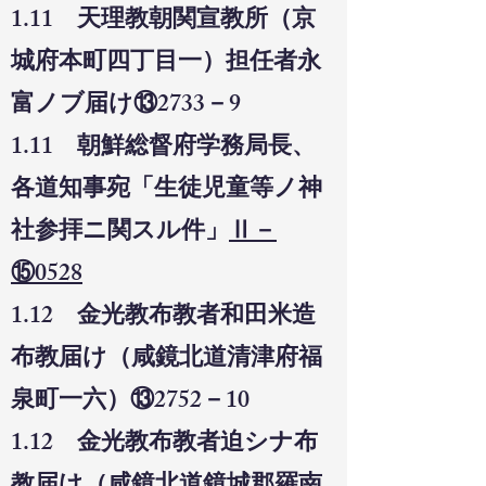
1.11 天理教朝関宣教所（京
城府本町四丁目一）担任者永
富ノブ届け⑬2733－9
1.11 朝鮮総督府学務局長、
各道知事宛「生徒児童等ノ神
社参拝ニ関スル件」
Ⅱ－
⑮0528
1.12 金光教布教者和田米造
布教届け（咸鏡北道清津府福
泉町一六）⑬2752－10
1.12 金光教布教者迫シナ布