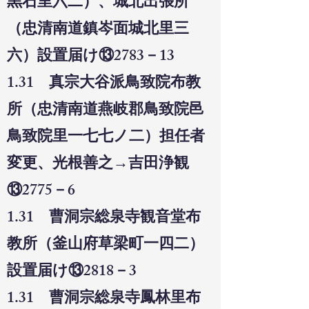
黒
石里六二）、城北出張所
（忠清南道鎮岑面城北里三
六）設置届け⑬2783－13
1.31 真宗大谷派鳥致院布教
所（忠清南道燕岐郡鳥致院邑
鳥致院里一七七ノ二）担任者
変更、光根善之→吉田浄観
⑬2775－6
1.31 曹洞宗総泉寺観音堂布
教所（釜山府草梁町一四二）
設置届け⑬2818－3
1.31 曹洞宗総泉寺鳳林里布