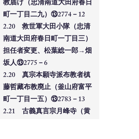
教届け（忠清南道大田府春日
町一丁目二九）⑬2774－12
2.20 救世軍大田小隊（忠清
南道大田府春日町一丁目三）
担任者変更、松葉総一郎→畑
坂人⑬2775－6
2.20 真宗本願寺派布教者槙
藤哲藏布教廃止（釜山府富平
町一丁目一五）⑬2783－13
2.21 古義真言宗月峰寺（黄
海道黄州郡兼二浦邑旭町一二
二）設置許可、長谷川諦真