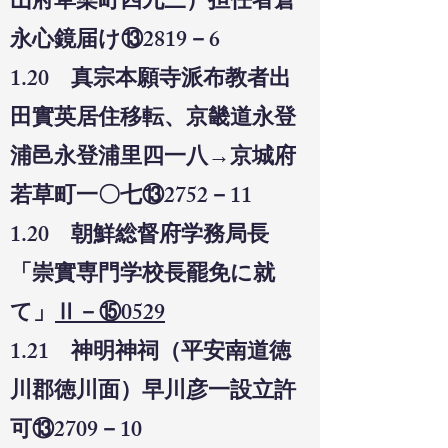
山府草梁町四九三）担任者倉
永心鏡届け⑬2819－6
1.20 真宗本願寺派布教者出
田實英居住移転、京畿道永登
浦邑永登浦里四一八→京城府
若草町一〇七⑬2752－11
1.20 朝鮮総督府学務局長
「崇實専門学校長罷免に就
て」
Ⅱ－⑮0529
1.21 神明神祠（平安南道徳
川郡徳川面）早川彦一設立許
可⑬2709－10