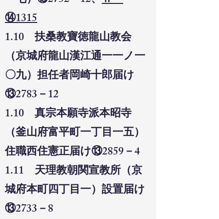
一七）⑬2752－12、
Ⅱ－
⑭1315
1.10 扶桑教寶徳龍山教会
（京城府龍山漢江通一一ノ一
〇九）担任者岡崎十郎届け
⑬2783－12
1.10 真宗本願寺派本昭寺
（釜山府富平町一丁目一五）
住職西住憲正届け⑬2859－4
1.11 天理教朝関宣教所（京
城府本町四丁目一）設置届け
⑬2733－8