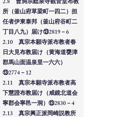
2.8 曹洞宗総泉寺観音堂布教
所（釜山府草梁町一四二）担
任者伊東泰邦（釜山府谷町二
丁目八九）届け⑬2819－6
2.10 真宗本願寺派布教者春
日大見布教届け（黄海道甕津
郡馬山面温泉里一六六）
⑬2774－12
2.11 真宗本願寺派布教者高
下慧證布教届け（咸鏡北道会
寧郡会寧邑一洞）⑬2830－4
2.13 真宗興正派岡崎説教所