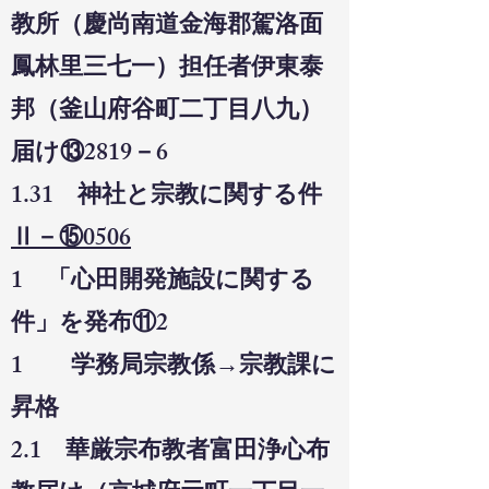
教所（慶尚南道金海郡駕洛面
鳳林里三七一）担任者伊東泰
邦（釜山府谷町二丁目八九）
届
け⑬2819－6
1.31 神社と宗教に関する件
Ⅱ－⑮0506
1 「心田開発施設に関する
件」を発布⑪2
1 学務局宗教係→宗教課に
昇格
2.1 華厳宗布教者富田浄心布