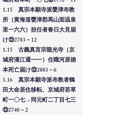
城府若草町一〇七⑬2752－11
1.15 真宗本願寺派甕津布教
所（黄海道甕津郡馬山面温泉
里一六六）担任者春日大見届
け⑬2783－12
1.15 古義真言宗龍光寺（京
城府漢江通一一）住職河原徳
本死亡届け⑬2883－6
1.16 真宗本願寺派布教者鶴
田大命居住移転、京城府若草
町一〇七→同元町二丁目七三
⑬2740－2