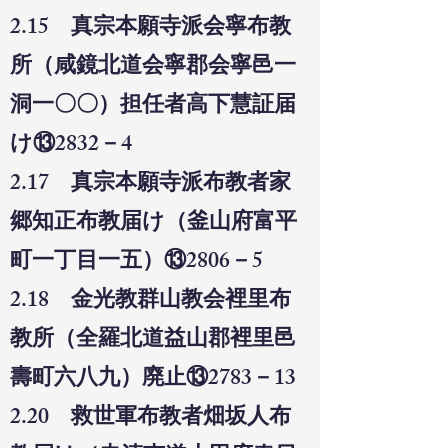
2.15 真宗本願寺派会寧布教
所（咸鏡北道会寧郡会寧邑一
洞一〇〇）担任者高下慧証届
け⑬2832－4
2.17 真宗本願寺派布教者家
郷知正布教届け（釜山府富平
町一丁目一五）⑬2806－5
2.18 金光教群山教会裡里布
教所（全羅北道益山郡裡里邑
壽町六八九）廃止⑬2783－13
2.20 救世軍布教者畑坂人布