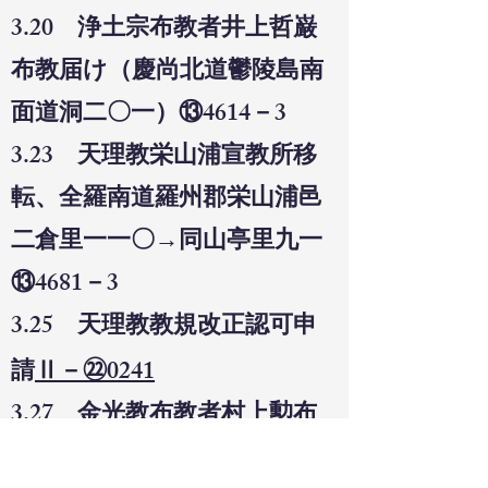
3.20 浄土宗布教者井上哲巌
布教届け（慶尚北道鬱陵島南
面道洞二〇一）⑬4614－3
3.23 天理教栄山浦宣教所移
転、全羅南道羅州郡栄山浦邑
二倉里一一〇→同山亭里九一
⑬4681－3
3.25 天理教教規改正認可申
請
Ⅱ－㉒0241
3.27 金光教布教者村上勲布
教届け（城津府本町九三）