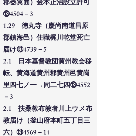
郡器翼面）金本正治設立許可
⑬4504－3
1.29 徳丸寺（慶尚南道昌原
郡鎮海邑）住職梶川乾堂死亡
届け⑬4739－5
2.1 日本基督教団黄州教会移
転、黄海道黄州郡黄州邑黄崗
里四七ノ一→同二七四⑬4552
－3
2.1 扶桑教布教者川上ウメ布
教届け（釜山府本町五丁目三
六）⑬4569－14