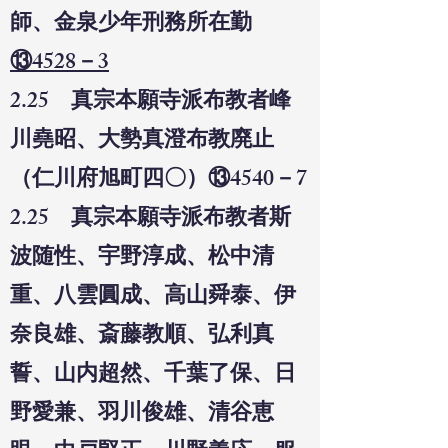
師、金泉少年刑務所在勤
⑬4528－3
2.25 真宗本願寺派布教者峰
川堯昭、大勢真澄布教廃止
（仁川府旭町四〇）⑬4540－7
2.25 真宗本願寺派布教者斯
波随性、宇野淳成、松中清
重、八雲圓成、高山舜泰、伊
奈良雄、斎藤教順、弘利真
誓、山内超然、千葉了保、日
野愛兼、羽川俊雄、清谷恵