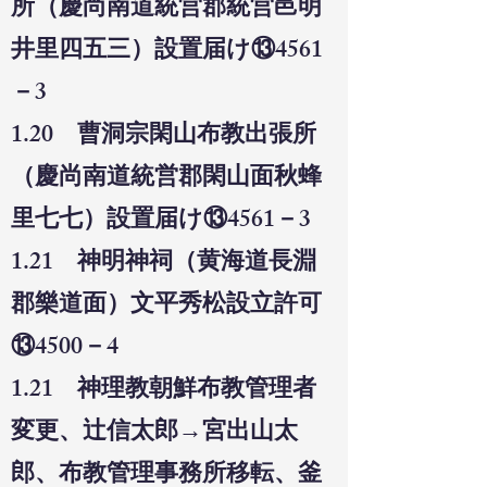
所（慶尚南道統営郡統営邑明
井里四五三）設置届け⑬4561
－3
1.20 曹洞宗閑山布教出張所
（慶尚南道統営郡閑山面秋蜂
里七七）設置届け⑬4561－3
1.21 神明神祠（黄海道長淵
郡樂道面）文平秀松設立許可
⑬4500－4
1.21 神理教朝鮮布教管理者
変更、辻信太郎→宮出山太
郎、布教管理事務所移転、釜