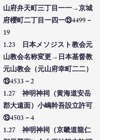
山府弁天町三丁目一一→京城
府櫻町二丁目一四一⑬4499－
19
1.23 日本メソジスト教会元
山教会名称変更→日本基督教
元山教会（元山府幸町二二）
⑬4533－2
1.27 神明神祠（黄海道安岳
郡大遠面）小嶋幹吾設立許可
⑬4503－4
1.27 神明神祠（京畿道龍仁