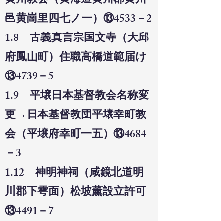
黄州教会（黄海道黄州郡黄州
邑黄崗里四七ノ一）⑬4533－2
1.8 古義真言宗国文寺（大邱
府鳳山町）住職高橋道範届け
⑬4739－5
1.9 平壌日本基督教会名称変
更→日本基督教団平壌幸町教
会（平壌府幸町一五）⑬4684
－3
1.12 神明神祠（咸鏡北道明
川郡下雩面）松坡薰設立許可
⑬4491－7