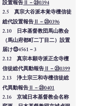
設置報告
Ⅱ－㉓0394
2.5 真宗大谷派本覚寺檀信徒
総代設置報告
Ⅱ－㉓0396
2.10 日本基督教団馬山教会
（馬山府都町二丁目二）設置
届け⑬4561－3
2.12 真宗本願寺派正念寺檀
信徒総代異動報告
Ⅱ－㉓0399
2.13 浄土宗三和寺檀信徒総
代異動報告
Ⅱ－㉓0401
2.16 京城日本基督教会名称