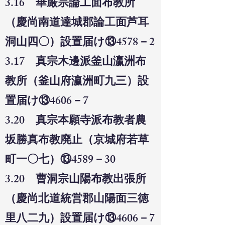
3.16 華厳宗論工面布教所
（慶尚南道達城郡論工面芦耳
洞山四〇）設置届け⑬4578－2
3.17 真宗木邊派釜山瀛洲布
教所（釜山府瀛洲町九三）設
置届け⑬4606－7
3.20 真宗本願寺派布教者農
坂勝真布教廃止（京城府若草
町一〇七）⑬4589－30
3.20 曹洞宗山陽布教出張所
（慶尚北道統営郡山陽面三徳
里八二九）設置届け⑬4606－7