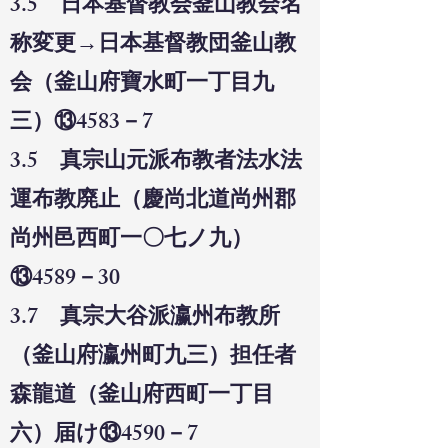
3.5 日本基督教会釜山教会名
称変更→日本基督教団釜山教
会（釜山府寶水町一丁目九
三）⑬4583－7
3.5 真宗山元派布教者法水法
運布教廃止（慶尚北道尚州郡
尚州邑西町一〇七ノ九）
⑬4589－30
3.7 真宗大谷派瀛州布教所
（釜山府瀛州町九三）担任者
森龍道（釜山府西町一丁目
六）届け⑬4590－7