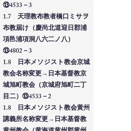
⑬4533－3
1.7 天理教布教者橋口ミサヲ
布教届け（慶尚北道迎日郡浦
項邑浦項洞八六二ノ八）
⑬4802－3
1.8 日本メソジスト教会京城
教会名称変更→日本基督教京
城旭町教会（京城府旭町二丁
目二）⑬4533－2
1.8 日本メソジスト教会黄州
講義所名称変更→日本基督教