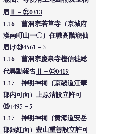
瓏仙、寺院有土地建物及宝物
届
Ⅱ－㉓0313
1.16 曹洞宗若草寺（京城府
漢南町山一〇）住職高階瓏仙
届け⑬4561－3
1.16 曹洞宗慶泉寺檀信徒総
代異動報告
Ⅱ－㉓0419
1.17 神明神祠（京畿道江華
郡内可面）上原淸設立許可
⑬4495－5
1.17 神明神祠（黄海道安岳
郡銀紅面）豊山重善設立許可