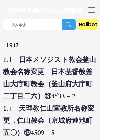
植民地朝鮮の日本人宗教者
Relibot
1942
1.1 日本メソジスト教会釜山
教会名称変更→日本基督教釜
山大庁町教会（釜山府大庁町
二丁目二六）⑬4533－2
1.4 天理教仁山宣教所名称変
更→仁山教会（京城府連池町
五〇）⑬4509－5