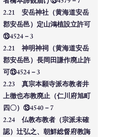
者橋本諦観届け⑬4579－7
2.21 安岳神社（黄海道安岳
郡安岳邑）定山鴻植設立許可
⑬4524－3
2.21 神明神祠（黄海道安岳
郡安岳邑）長岡田謙作廃止許
可⑬4524－3
2.23 真宗本願寺派布教者井
上徹也布教廃止（仁川府旭町
四〇）⑬4540－7
2.24 仏教布教者（宗派未確
認）辻弘之、朝鮮総督府教誨