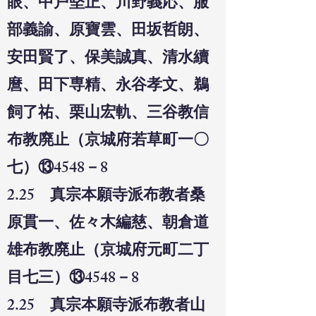
眼、中戸堅正、川野義応、服
部義諭、原寶雲、田坂哲朗、
安田賢了、保美誠真、清水續
麿、田下専精、永谷孝文、鵜
飼了祐、栗山宏軌、三谷教信
布教廃止（京城府若草町一〇
七）⑬4548－8
2.25 真宗本願寺派布教者桑
原貫一、佐々木編慈、朝倉道
雄布教廃止（京城府元町二丁
目七三）⑬4548－8
2.25 真宗本願寺派布教者山