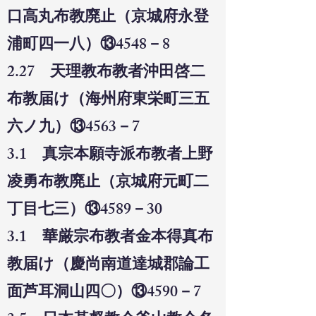
口高丸布教廃止（京城府永登
浦町四一八）⑬4548－8
2.27 天理教布教者沖田啓二
布教届け（海州府東栄町三五
六ノ九）⑬4563－7
3.1 真宗本願寺派布教者上野
凌勇布教廃止（京城府元町二
丁目七三）⑬4589－30
3.1 華厳宗布教者金本得真布
教届け（慶尚南道達城郡論工
面芦耳洞山四〇）⑬4590－7