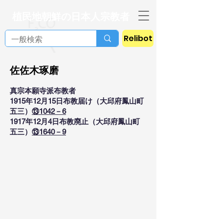
植民地朝鮮の日本人宗教者
Relibot
佐佐木琢磨
真宗本願寺派布教者
1915年12月15日布教届け（大邱府鳳山町
五三）
⑬1042－6
1917年12月4日布教廃止（大邱府鳳山町
五三）
⑬1640－9