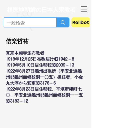
植民地朝鮮の日本人宗教者
Relibot
信楽哲祐
真宗本願寺派布教者
1918年12月25日布教届け
⑬1942－8
1919年5月10日居住移転
⑬2039－13
1922年8月27日義州出張所（平安北道義
州郡義州面郷校洞一〇五）担任者、
小金
丸大淳
から変更
⑬3176－6
1922年8月23日居住移転、平壌府櫻町七
〇→平安北道義州郡義州面郷校洞一一五
⑬3183－12