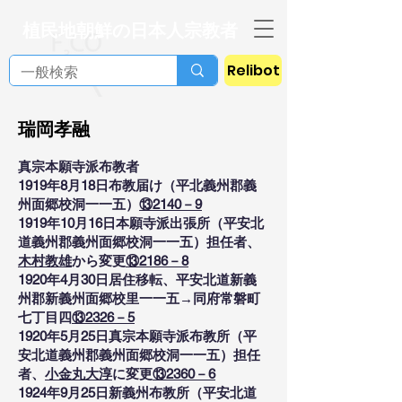
植民地朝鮮の日本人宗教者
Relibot
瑞岡孝融
真宗本願寺派布教者
1919年8月18日布教届け（平北義州郡義
州面郷校洞一一五）
⑬2140－9
1919年10月16日本願寺派出張所（平安北
道義州郡義州面郷校洞一一五）担任者、
木村教雄
から変更
⑬2186－8
1920年4月30日居住移転、平安北道新義
州郡新義州面郷校里一一五→同府常磐町
七丁目四
⑬2326－5
1920年5月25日真宗本願寺派布教所（平
安北道義州郡義州面郷校洞一一五）担任
者、
小金丸大淳
に変更
⑬2360－6
1924年9月25日新義州布教所（平安北道