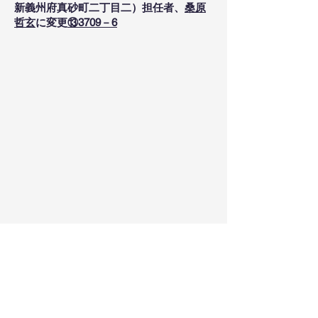
新義州府真砂町二丁目二）担任者、
桑原
哲玄
に変更
⑬3709－6