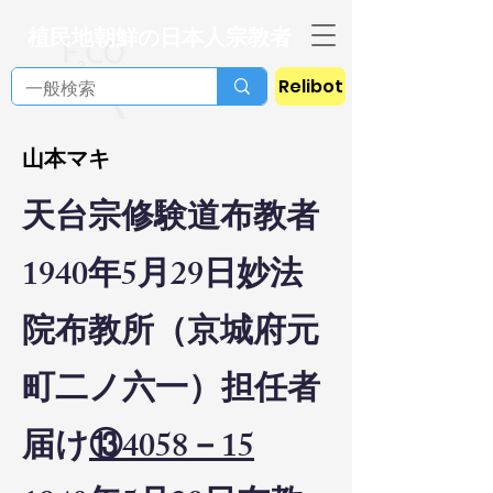
植民地朝鮮の日本人宗教者
Relibot
山本マキ
天台宗修験道布教者
1940年5月29日妙法
院布教所（京城府元
町二ノ六一）担任者
届け
⑬4058－15