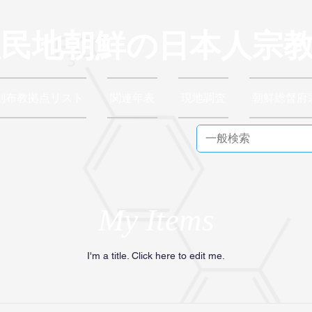
植民地朝鮮の日本人宗
別布教拠点リスト
関連年表
現地調査
朝鮮総督府
My Items
I'm a title. ​Click here to edit me.