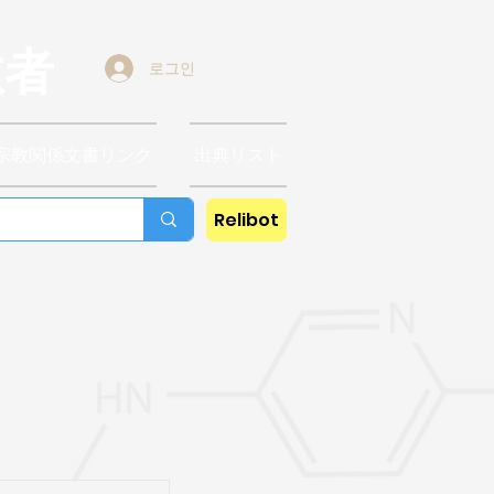
教者
로그인
宗教関係文書リンク
出典リスト
Relibot