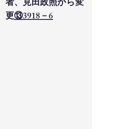
者、見田政照から変
更
⑬3918－6