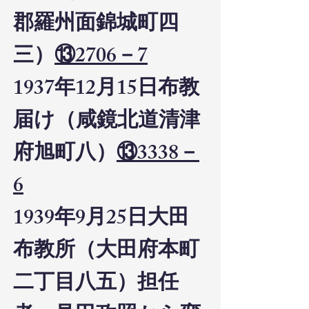
郡羅州面錦城町四
三）
⑬2706－7
1937年12月15日布教
届け（咸鏡北道清津
府旭町八）
⑬3338－
6
1939年9月25日大田
布教所（大田府本町
二丁目八五）担任