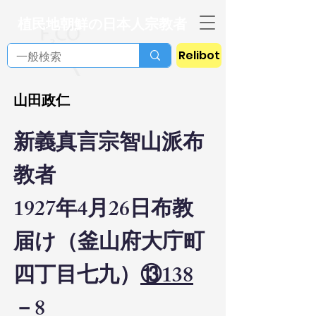
植民地朝鮮の日本人宗教者
Relibot
山田政仁
新義真言宗智山派布
教者
1927年4月26日布教
届け（釜山府大庁町
四丁目七九）
⑬138
－8