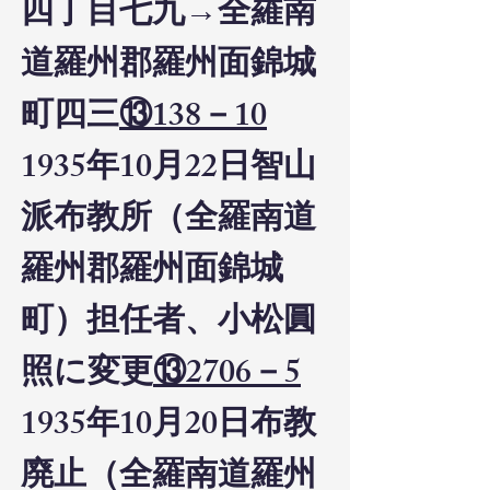
四丁目七九→全羅南
道羅州郡羅州面錦城
町四三
⑬138－10
1935年10月22日智山
派布教所（全羅南道
羅州郡羅州面錦城
町）担任者、小松圓
照に変更
⑬2706－5
1935年10月20日布教
廃止（全羅南道羅州