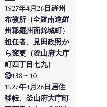
1927年4月26日羅州
布教所（全羅南道羅
州郡羅州面錦城町）
担任者、見田政照か
ら変更（釜山府大庁
町四丁目七九）
⑬138－10
1927年4月26日居住
移転、釜山府大庁町