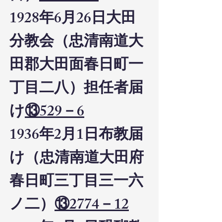
1928年6月26日大田
分教会（忠清南道大
田郡大田面春日町一
丁目二八）担任者届
け
⑬529－6
1936年2月1日布教届
け（忠清南道大田府
春日町三丁目三一六
ノ二）
⑬2774－12