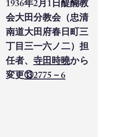
1936年2月1日醍醐教
会大田分教会（忠清
南道大田府春日町三
丁目三一六ノ二）担
任者、
寺田時曉
から
変更
⑬2775－6