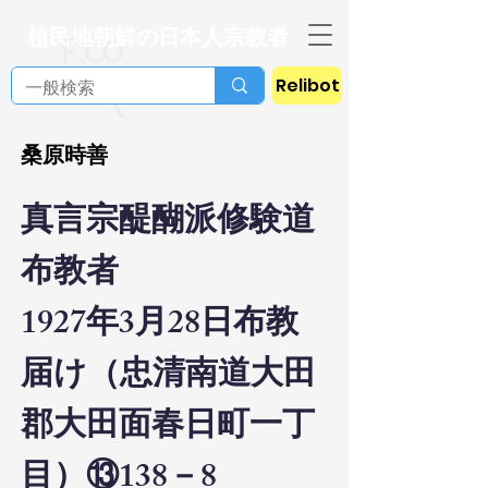
植民地朝鮮の日本人宗教者
Relibot
桑原時善
真言宗醍醐派修験道
布教者
1927年3月28日布教
届け（忠清南道大田
郡大田面春日町一丁
目）
⑬138－8