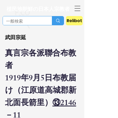
植民地朝鮮の日本人宗教者
Relibot
武田宗延
真言宗各派聯合布教
者
1919年9月5日布教届
け（江原道高城郡新
北面長箭里）
⑬2146
－11