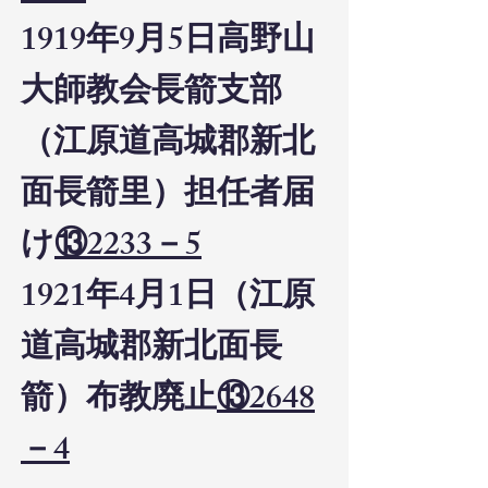
1919年9月5日高野山
大師教会長箭支部
（江原道高城郡新北
面長箭里）担任者届
け
⑬2233－5
1921年4月1日（江原
道高城郡新北面長
箭）布教廃止
⑬2648
－4