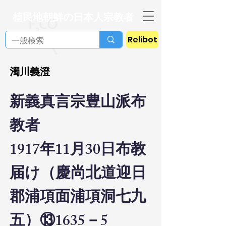
植民地朝鮮の日本人宗教者
Relibot
濁川義澄
新義真言宗豊山派布
教者
1917年11月30日布教
届け（慶尚北道迎日
郡浦項面浦項洞七九
五）
⑬1635－5