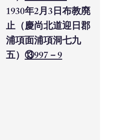
1930年2月3日布教廃
止（慶尚北道迎日郡
浦項面浦項洞七九
五）
⑬997－9