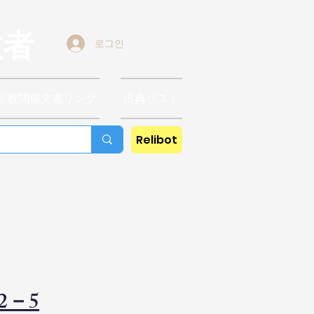
教者
로그인
宗教関係文書リンク
出典リスト
Relibot
2－5