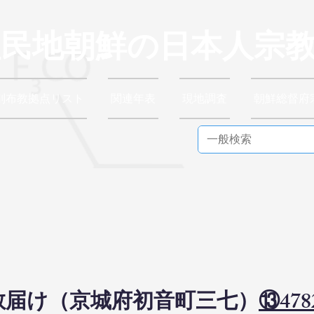
植民地朝鮮の日本人宗
別布教拠点リスト
関連年表
現地調査
朝鮮総督府
日布教届け（京城府初音町三七）
⑬478