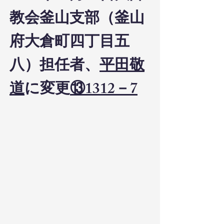
教会釜山支部（釜山
府大倉町四丁目五
八）担任者、
平田敬
道
に変更
⑬1312－7