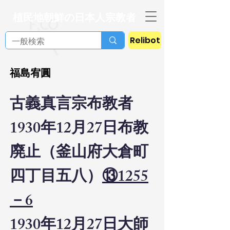
植民地朝鮮の日本人宗教者
Relibot
福島宥圓
古義真言宗布教者
1930年12月27日布教
廃止（釜山府大倉町
四丁目五八）
⑬1255
－6
1930年12月27日大師