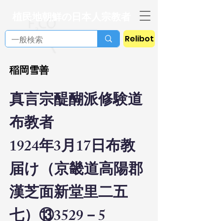
植民地朝鮮の日本人宗教者
Relibot
稲岡雪善
真言宗醍醐派修験道
布教者
1924年3月17日布教
届け（京畿道高陽郡
漢芝面新堂里二五
七）
⑬3529－5