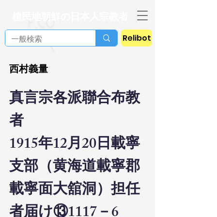
植民地朝鮮の日本人宗教者
Relibot
西村義量
真言宗各派聯合布教
者
1915年12月20日載寧
支部（黄海道載寧郡
載寧面大舘洞）担任
者届け
⑬1117－6