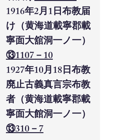
1916年2月1日布教届
け（黄海道載寧郡載
寧面大舘洞一ノ一）
⑬1107－10
1927年10月18日布教
廃止古義真言宗布教
者（黄海道載寧郡載
寧面大館洞一ノ一）
⑬310－7