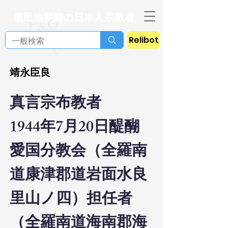
植民地朝鮮の日本人宗教者
Relibot
靖永臣良
真言宗布教者
1944年7月20日醍醐
愛国分教会（全羅南
道康津郡道岩面水良
里山ノ四）担任者
（全羅南道海南郡海