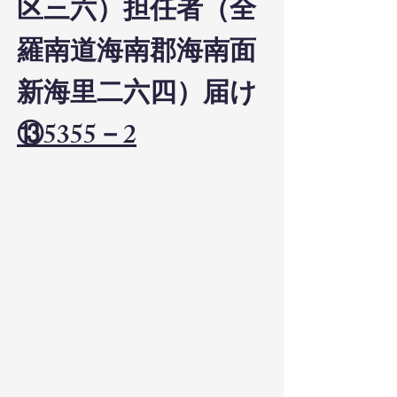
区三六）担任者（全
羅南道海南郡海南面
新海里二六四）届け
⑬5355－2