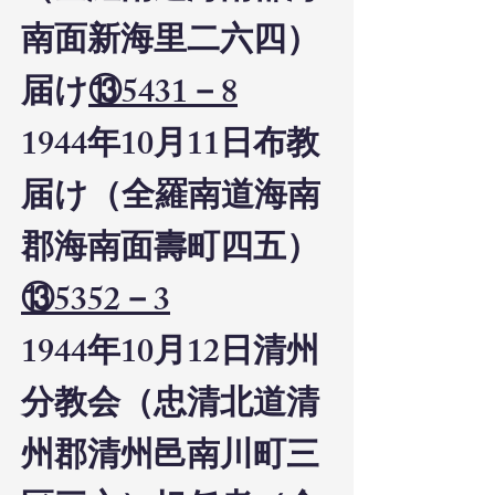
南面新海里二六四）
届け
⑬5431－8
1944年10月11日布教
届け（全羅南道海南
郡海南面壽町四五）
⑬5352－3
1944年10月12日清州
分教会（忠清北道清
州郡清州邑南川町三