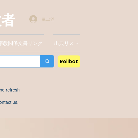
教者
로그인
宗教関係文書リンク
出典リスト
Relibot
nd refresh
ontact us.