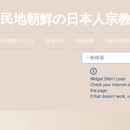
植民地朝鮮の日本人宗
別布教拠点リスト
関連年表
現地調査
朝鮮総督府
Widget Didn’t Load
Check your internet a
this page.
If that doesn’t work, c