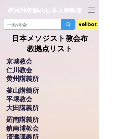
植民地朝鮮の日本人宗教者
Relibot
​日本メソジスト教会布
教拠点リスト
京城教会
仁川教会
黄州講義所
釜山講義所
平壌教会
大田講義所
羅南講義所
鎮南浦教会
清津講義所