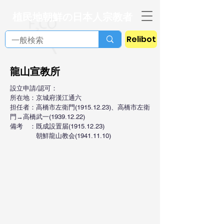
植民地朝鮮の日本人宗教者
Relibot
龍山宣教所
設立申請/認可：
所在地：京城府漢江通六
担任者：高橋市左衛門(1915.12.23)、高橋市左衛
門→高橋武一(1939.12.22)
備考 ：既成設置届(1915.12.23)
朝鮮龍山教会(1941.11.10)