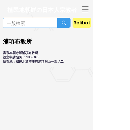
植民地朝鮮の日本人宗教者
Relibot
浦項布教所
真宗本願寺派浦項布教所
設立申請/認可：1935.6.8
所在地：咸鏡北道清津府浦項洞山一五ノ二