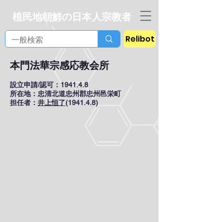
植民地朝鮮の日本人宗教者
Relibot
本門法華宗感応教会所
設立申請/認可：1941.4.8
所在地：忠清北道忠州郡忠州邑栄町
担任者：
井上恒了
(1941.4.8)