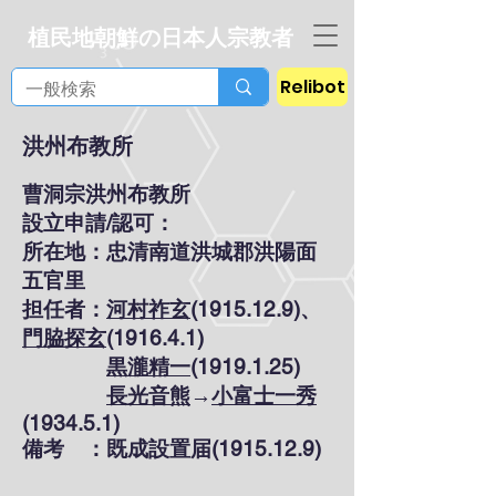
植民地朝鮮の日本人宗教者
Relibot
洪州布教所
曹洞宗洪州布教所
設立申請/認可：
所在地：忠清南道洪城郡洪陽面
五官里
担任者：
河村祚玄
(1915.12.9)、
門脇探玄
(1916.4.1)
黒瀧精一
(1919.1.25)
長光音熊
→
小富士一秀
(1934.5.1)
備考 ：既成設置届(1915.12.9)