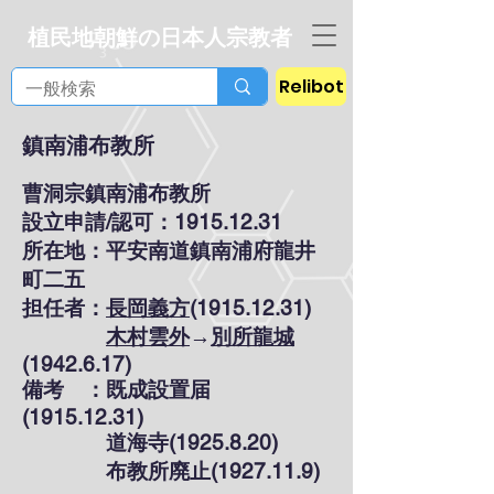
植民地朝鮮の日本人宗教者
Relibot
鎮南浦布教所
曹洞宗鎮南浦布教所
設立申請/認可：1915.12.31
所在地：平安南道鎮南浦府龍井
町二五
担任者：
長岡義方
(1915.12.31)
木村雲外
→
別所龍城
(1942.6.17)
備考 ：既成設置届
(1915.12.31)
道海寺(1925.8.20)
布教所廃止(1927.11.9)