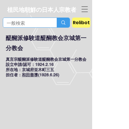
植民地朝鮮の日本人宗教者
Relibot
醍醐派修験道醍醐教会京城第一
分教会
真言宗醍醐派修験道醍醐教会京城第一分教会
設立申請/認可：1924.2.16
所在地：京城府並木町三五
担任者：
和田善導
(1928.6.26)