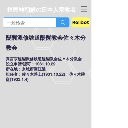
植民地朝鮮の日本人宗教者
Relibot
醍醐派修験道醍醐教会佐々木分
教会
真言宗醍醐派修験道醍醐教会佐々木分教会
設立申請/認可：1931.10.22
所在地：京城府漢江通
担任者：
佐々木善上
(1931.10.22)、
佐々木院
従
(1933.1.4)